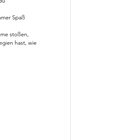
du 
mmer Spaß 
eme stoßen, 
gien hast, wie 