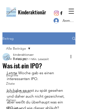
Kinderaktionär
Anmelden
Beitrag
Alle Beiträge
kinderaktionaer
Alle Beiträge
7. Feb. 2021
1 Min. Lesezeit
Was ist ein IPO?
Unser Weg
Letzte Woche gab es einen 
Begriffe
interessanten IPO. ⁣
Zitate
Ich habe es erst zu spät gesehen 
Andere Quellen
und daher auch nicht gezeichnet, 
Aktien
aber weißt du überhaupt was ein 
IPO ist und wie dieser abläuft? ⁣
Motivation