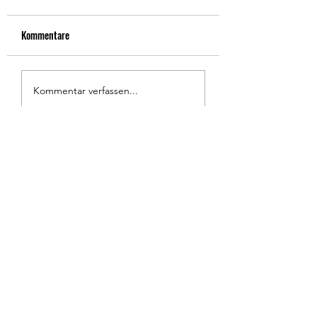
Kommentare
Kommentar verfassen...
Kontakt
Datenschutz
Impressum
©2022 Kinderaktionär