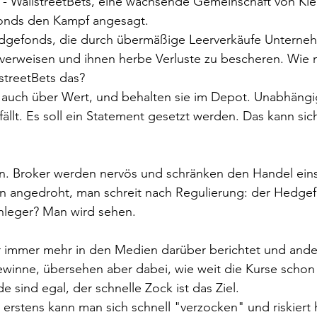
- WallstreetBets, eine wachsende Gemeinschaft von Klei
nds den Kampf angesagt.
e Hedgefonds, die durch übermäßige Leerverkäufe Untern
 verweisen und ihnen herbe Verluste zu bescheren. Wie 
treetBets das?
, auch über Wert, und behalten sie im Depot. Unabhängi
fällt. Es soll ein Statement gesetzt werden. Das kann sich
. Broker werden nervös und schränken den Handel einsei
en angedroht, man schreit nach Regulierung: der Hedge
leger? Man wird sehen. 
r immer mehr in den Medien darüber berichtet und ander
ewinne, übersehen aber dabei, wie weit die Kurse schon
e sind egal, der schnelle Zock ist das Ziel.
 erstens kann man sich schnell "verzocken" und riskiert h