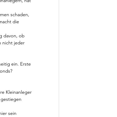
nanlegern, hat 
ehmen schaden, 
macht die 
g davon, ob 
 nicht jeder 
tig ein. Erste 
fonds? 
e Kleinanleger 
 gestiegen 
ier sein 