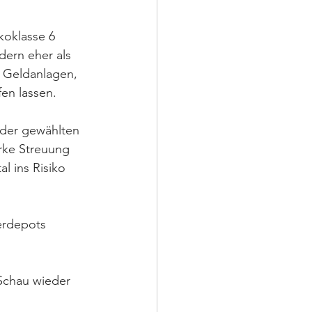
koklasse 6 
dern eher als 
e Geldanlagen, 
n lassen. ⁣
 der gewählten 
arke Streuung 
l ins Risiko 
erdepots 
Schau wieder 