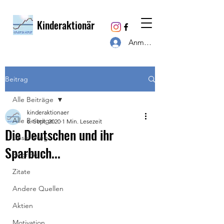
Kinderaktionär
Anmelden
Beitrag
Alle Beiträge
kinderaktionaer
Alle Beiträge
6. Sept. 2020
1 Min. Lesezeit
Die Deutschen und ihr
Unser Weg
Sparbuch...
Begriffe
Zitate
Andere Quellen
Aktien
Motivation