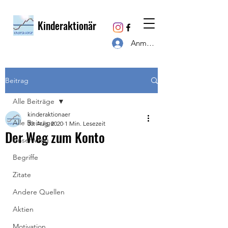
Kinderaktionär
Anmelden
Beitrag
Alle Beiträge
kinderaktionaer
Alle Beiträge
30. Aug. 2020
1 Min. Lesezeit
Der Weg zum Konto
Unser Weg
Begriffe
Zitate
Andere Quellen
Aktien
Motivation