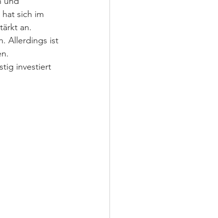
n und 
hat sich im 
rkt an. ⁣
 Allerdings ist 
. ⁣
ig investiert 