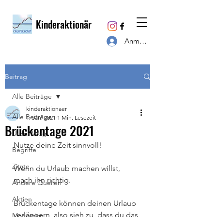
Kinderaktionär
Anmelden
Beitrag
Alle Beiträge
kinderaktionaer
Alle Beiträge
1. Jan. 2021
1 Min. Lesezeit
Brückentage 2021
Unser Weg
Nutze deine Zeit sinnvoll! ⁣⁣
Begriffe
Zitate
Wenn du Urlaub machen willst, 
mach ihn richtig. ⁣⁣
Andere Quellen
Aktien
Brückentage können deinen Urlaub 
verlängern, also sieh zu, dass du das 
Motivation